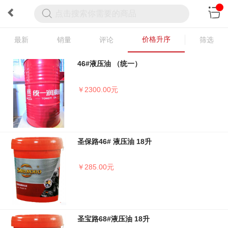
价格升序
最新
销量
评论
筛选
46#液压油 （统一）
￥2300.00元
圣保路46# 液压油 18升
￥285.00元
圣宝路68#液压油 18升