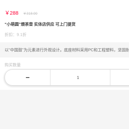
￥288
￥318.00
“小萌圆”煨茶壶 实体店供应 可上门提货
折扣：9.1折
以“中国鼓”为元素进行外观设计。底座材料采用PC和工程塑料，坚固
购买数量
−